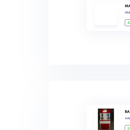
PF
4
B
HA
2