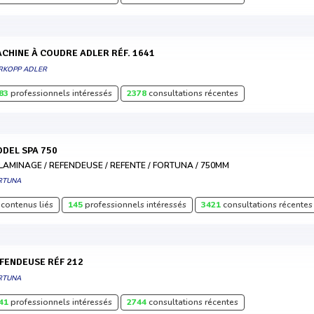
MACHINE À COUDRE ADLER RÉF. 1641
RKOPP ADLER
83
professionnels intéressés
2378
consultations récentes
MODEL SPA 750
LAMINAGE / REFENDEUSE / REFENTE / FORTUNA / 750MM
RTUNA
contenus liés
145
professionnels intéressés
3421
consultations récentes
EFENDEUSE RÉF 212
RTUNA
41
professionnels intéressés
2744
consultations récentes