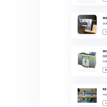
DU
1
DÉ
FO
4
R
FO
1