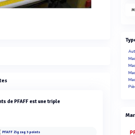
M
Typ
Aut
Mac
Mac
Mac
tes
Mac
Piè
nts de PFAFF est une triple
Mar
PFAFF Zig zag 3 points