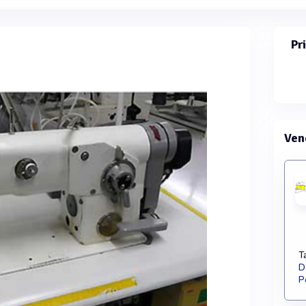
Pr
Ven
T
D
P