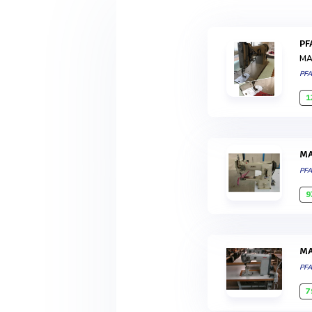
P
MA
PF
1
PF
9
PF
7