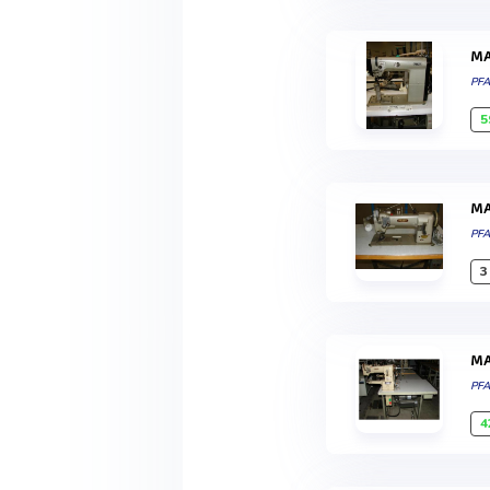
PF
5
PF
3
PF
4