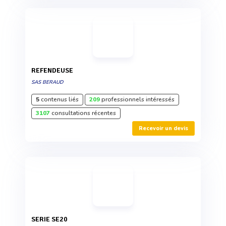
REFENDEUSE
SAS BERAUD
5
contenus liés
209
professionnels intéressés
3107
consultations récentes
Recevoir un devis
SERIE SE20