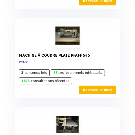
Recevoir un devis
MACHINE À COUDRE PLATE PFAFF 545
PFAFF
3
contenus liés
55
professionnels intéressés
1873
consultations récentes
Recevoir un devis