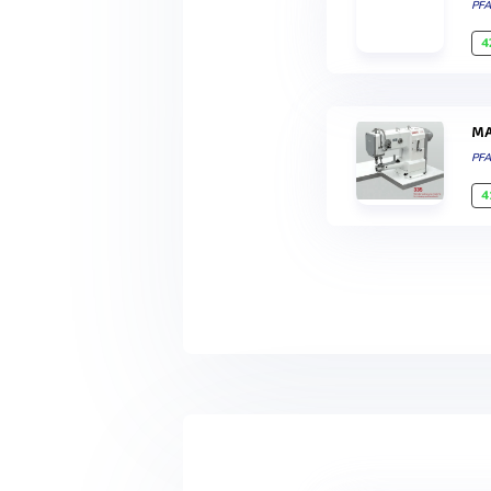
PF
4
PF
4