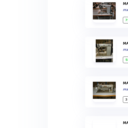
PF
7
PF
5
PF
3