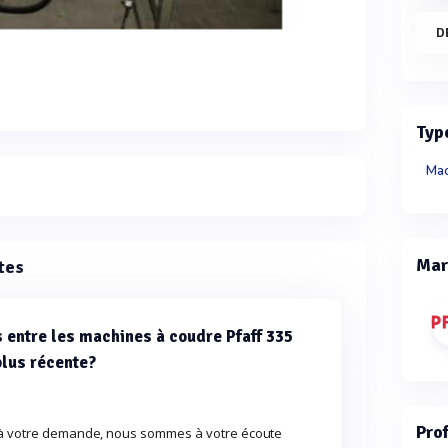
D
Typ
Mac
Mar
tes
s entre les machines à coudre Pfaff 335
 plus récente?
Pro
e à votre demande, nous sommes à votre écoute