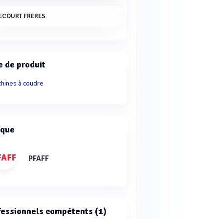
ECOURT FRERES
e de produit
hines à coudre
que
PFAFF
fessionnels compétents (1)