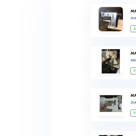
DU
1
ME
7
DU
7