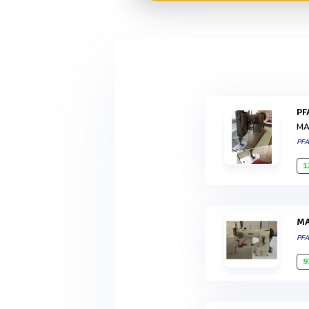
P
MA
PF
1
PF
9