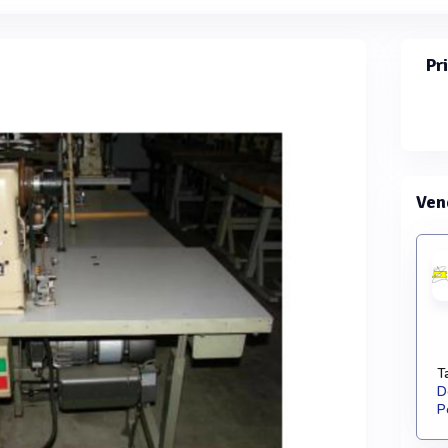
Pr
Ven
T
D
P