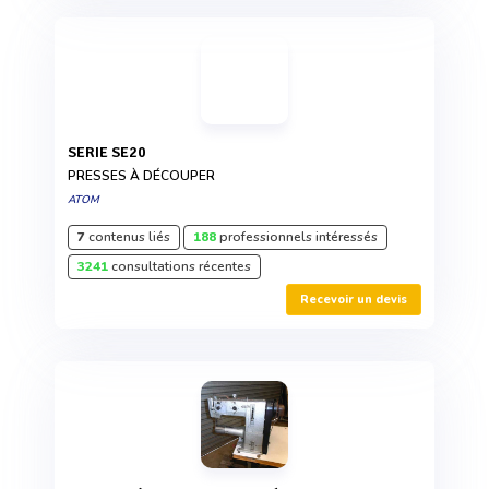
SERIE SE20
PRESSES À DÉCOUPER
ATOM
7
contenus liés
188
professionnels intéressés
3241
consultations récentes
Recevoir un devis