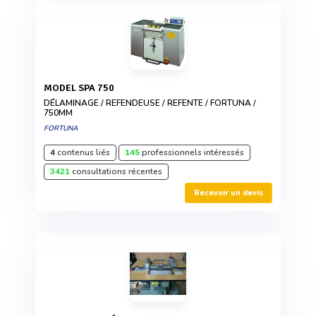
MODEL SPA 750
DÉLAMINAGE / REFENDEUSE / REFENTE / FORTUNA /
750MM
FORTUNA
4
contenus liés
145
professionnels intéressés
3421
consultations récentes
Recevoir un devis