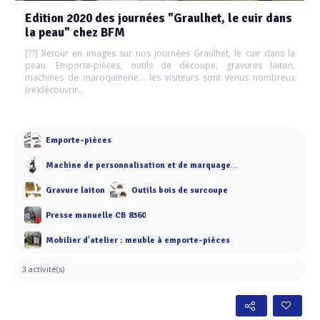
Edition 2020 des journées "Graulhet, le cuir dans
la peau" chez BFM
[??] Retour en images sur nos journées Graulhet, le cuir dans la
peau. Emporte-pièces, outils de découpe, gravures laiton,
machines de maroquinerie... les visiteurs sont venus nombreux
(re)découvrir...
Emporte-pièces
Machine de personnalisation et de marquage à chaud
Gravure laiton
Outils bois de surcoupe
Presse manuelle CB 8360
Mobilier d'atelier : meuble à emporte-pièces
3 activité(s)