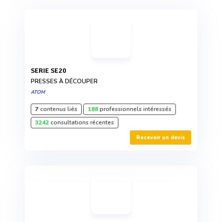
SERIE SE20
PRESSES À DÉCOUPER
ATOM
7
contenus liés
188
professionnels intéressés
3242
consultations récentes
Recevoir un devis