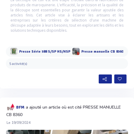
produits de maroquinerie. L'efficacité, la précision et la qualité de
la découpe sont essentielles pour garantir la valeur ajoutée des
articles finis. Cet article vise à éclairer les artisans et les
entreprises sur les critères de sélection d'une machine de
découpe adaptée à leurs besoins, tout en explorant les défis et les
solutions techniques disponibles.
Presse Série 588 S/SP HS/HSP
Presse manuelle CB 8360
5 activité(s)
a ajouté un article où est cité PRESSE MANUELLE
BFM
CB 8360
Le 19/09/2024