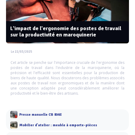
L'impact de l'ergonomie des postes de travail
sur la productivité en maroquinerie
Le 22/03/2025
Cet article se penche sur l'importance cruciale de l'ergonomie des
postes de travail dans l'industrie de la maroquinerie, où la
précision et l'efficacité sont essentielles pour la production de
biens de haute qualité. Nous discuterons des problèmes associés
aux postes de travail non ergonomiques et de la manière dont
une conception adaptée peut considérablement améliorer la
productivité et le bien-être des artisans.
Presse manuelle CB 8360
Mobilier d'atelier : meuble à emporte-pièces