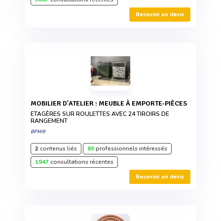
Recevoir un devis
MOBILIER D'ATELIER : MEUBLE À EMPORTE-PIÈCES
ETAGÈRES SUR ROULETTES AVEC 24 TIROIRS DE
RANGEMENT
BFM®
2
contenus liés
80
professionnels intéressés
1947
consultations récentes
Recevoir un devis