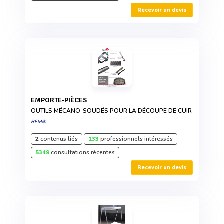
Recevoir un devis
EMPORTE-PIÈCES
OUTILS MÉCANO-SOUDÉS POUR LA DÉCOUPE DE CUIR
BFM®
2
contenus liés
133
professionnels intéressés
5349
consultations récentes
Recevoir un devis