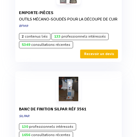
EMPORTE-PIÈCES
OUTILS MÉCANO-SOUDÉS POUR LA DÉCOUPE DE CUIR
BFM®
2
contenus liés
133
professionnels intéressés
5349
consultations récentes
Recevoir un devis
BANC DE FINITION SILPAR RÉF 3561
SILPAR
130
professionnels intéressés
1656
consultations récentes