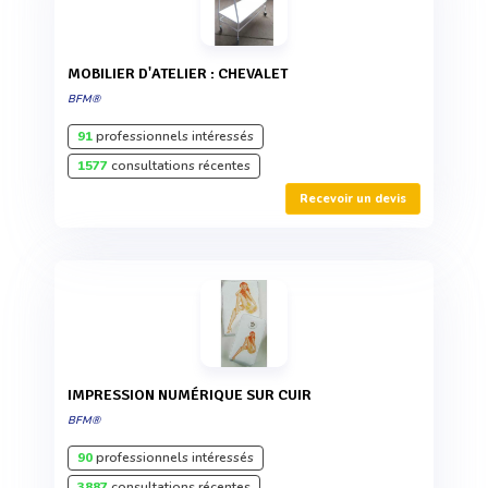
MOBILIER D'ATELIER : CHEVALET
BFM®
91
professionnels intéressés
1577
consultations récentes
Recevoir un devis
IMPRESSION NUMÉRIQUE SUR CUIR
BFM®
90
professionnels intéressés
3887
consultations récentes