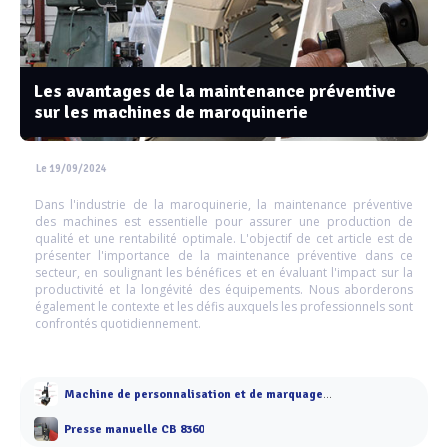
Les avantages de la maintenance préventive
sur les machines de maroquinerie
Le 19/09/2024
Dans l'industrie de la maroquinerie, la maintenance préventive
des machines est essentielle pour assurer une production de
qualité et une rentabilité optimale. L'objectif de cet article est de
présenter l'importance de la maintenance préventive dans ce
secteur, en soulignant les bénéfices et en évaluant l'impact sur la
productivité et la longévité des équipements. Nous aborderons
également le contexte et les défis auxquels les professionnels sont
confrontés quotidiennement.
Machine de personnalisation et de marquage à chaud
Presse manuelle CB 8360