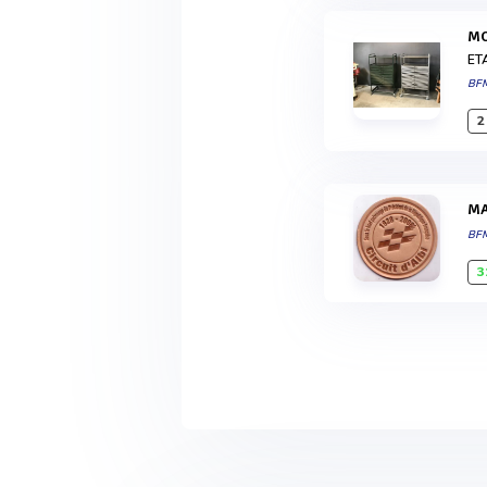
ET
BF
2
BF
3