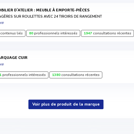
MOBILIER D'ATELIER : MEUBLE À EMPORTE-PIÈCES
AGÈRES SUR ROULETTES AVEC 24 TIROIRS DE RANGEMENT
M®
contenus liés
80
professionnels intéressés
1947
consultations récentes
MARQUAGE CUIR
M®
1
professionnels intéressés
1380
consultations récentes
Voir plus de produit de la marque