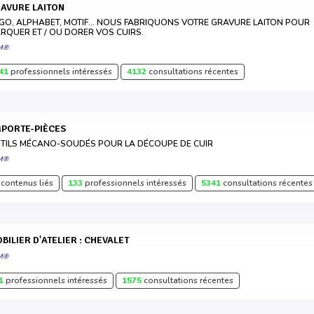
RAVURE LAITON
GO, ALPHABET, MOTIF... NOUS FABRIQUONS VOTRE GRAVURE LAITON POUR
RQUER ET / OU DORER VOS CUIRS.
M®
41
professionnels intéressés
4132
consultations récentes
MPORTE-PIÈCES
TILS MÉCANO-SOUDÉS POUR LA DÉCOUPE DE CUIR
M®
contenus liés
133
professionnels intéressés
5341
consultations récentes
MOBILIER D'ATELIER : CHEVALET
M®
1
professionnels intéressés
1575
consultations récentes