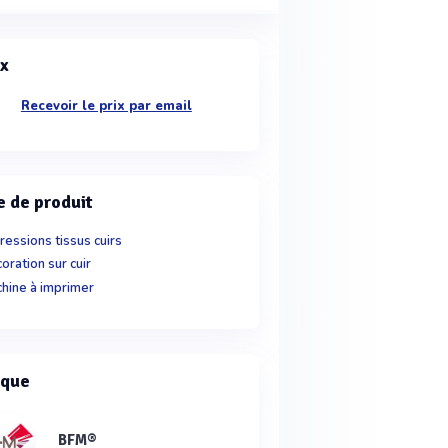
ix
Recevoir le prix par email
e de produit
ressions tissus cuirs
oration sur cuir
hine à imprimer
que
BFM®