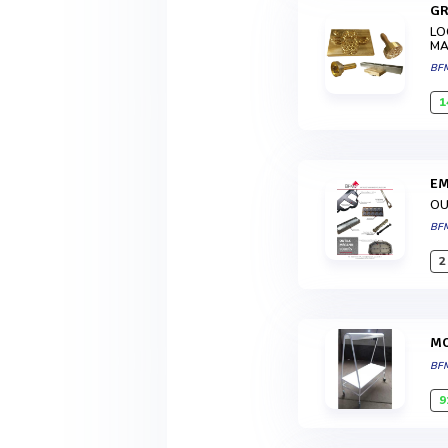
G
LO
MA
BF
1
E
OU
BF
2
BF
9