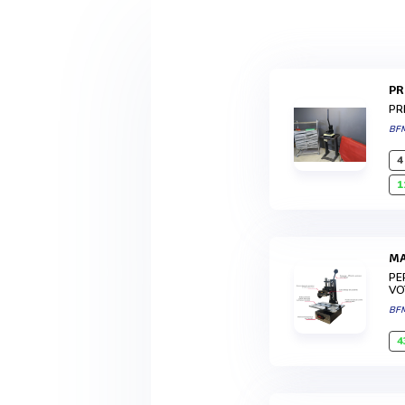
P
PR
BF
4
1
PE
VO
BF
4