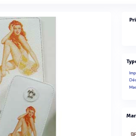
Pr
Typ
Imp
Déc
Mac
Mar