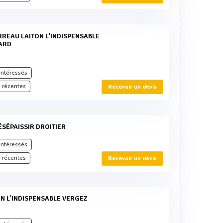
ARD
intéressés
 récentes
Recevoir un devis
ÉSÉPAISSIR DROITIER
intéressés
 récentes
Recevoir un devis