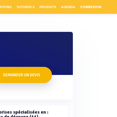
ATIONS
TUTORIELS
PRODUITS
AGENDA
CONNEXION
DEMANDER UN DEVIS
rises spécialisées en :
s de découpe (11)