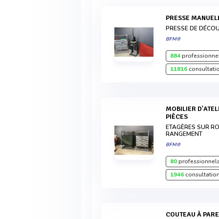
PRESSE MANUEL
PRESSE DE DÉCOU
BFM®
884
professionnel
11816
consultati
MOBILIER D'ATELIER : MEUBLE À EMPORTE-
PIÈCES
ETAGÈRES SUR RO
RANGEMENT
BFM®
80
professionnels
1946
consultation
COUTEAU À PARER SPÉCIAL GAUCHER VERGEZ