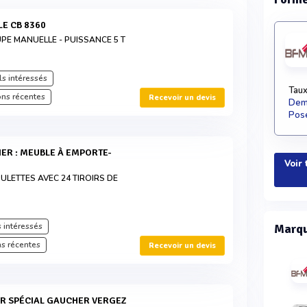
LE CB 8360
PE MANUELLE - PUISSANCE 5 T
s intéressés
Taux
ons récentes
Recevoir un devis
Dema
Pose
Voir 
ULETTES AVEC 24 TIROIRS DE
 intéressés
Marqu
s récentes
Recevoir un devis