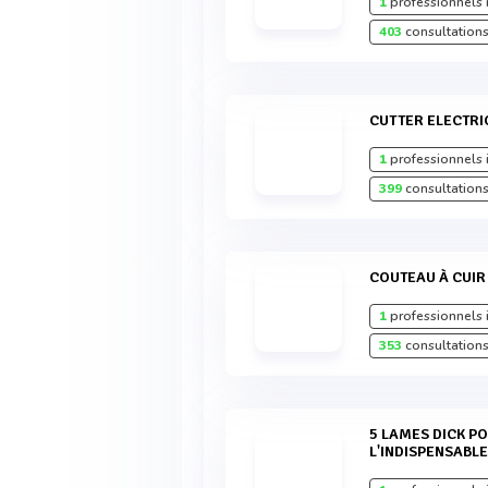
1
professionnels 
403
consultations
CUTTER ELECTR
1
professionnels 
399
consultations
COUTEAU À CUIR
1
professionnels 
353
consultations
5 LAMES DICK POUR FOURREAU LAITON
L'INDISPENSABL