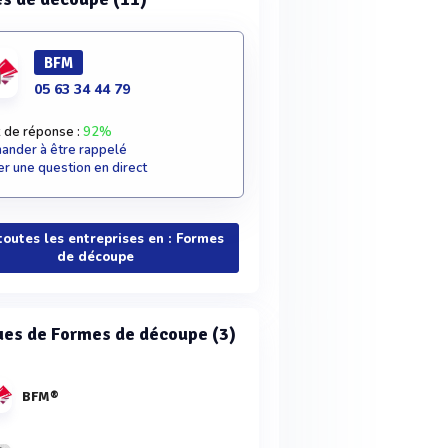
BFM
05 63 34 44 79
 de réponse :
92%
nder à être rappelé
r une question en direct
toutes les entreprises en : Formes
de découpe
es de Formes de découpe (3)
BFM®