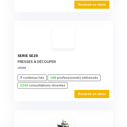
Recevoir un devis
SERIE SE20
PRESSES À DÉCOUPER
ATOM
7
contenus liés
188
professionnels intéressés
3240
consultations récentes
Recevoir un devis