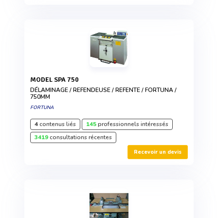
MODEL SPA 750
DÉLAMINAGE / REFENDEUSE / REFENTE / FORTUNA /
750MM
FORTUNA
4
contenus liés
145
professionnels intéressés
3419
consultations récentes
Recevoir un devis