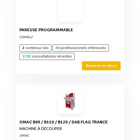
PAREUSE PROGRAMMABLE
COMELZ
2
contenus liés
48
professionnels intéressés
1782
consultations récentes
Recevoir un devis
OMAC B90 / B110 / B120 / DAB FLAG TRANCE
MACHINE À DÉCOUPER
OMAC