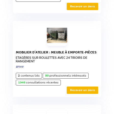
Recevoir un devis
MOBILIER D'ATELIER : MEUBLE À EMPORTE-PIÈCES
ETAGÈRES SUR ROULETTES AVEC 24 TIROIRS DE
RANGEMENT
BFM®
2
contenus liés
80
professionnels intéressés
1946
consultations récentes
Recevoir un devis