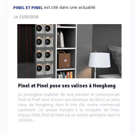
est cité dans une actualité
PINEL ET PINEL
Le 13/03/2018
Pinel et Pinel pose ses valises à Hongkong
Le prestigieux malletier de luxe parisien et contemporain
Pinel et Pinel vient d’ouvrir une boutique de 85m2 en plein
cœur de Hongkong, dans le très chic centre commercial
Landmark. Un artisan français à la conquête de l’Asie.
Depuis 2004, Pinel et Pinel est un artisan spécialisé dans la
création...