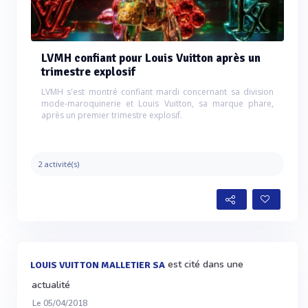
LVMH confiant pour Louis Vuitton après un
trimestre explosif
LVMH s'est montré confiant mardi concernant sa division
mode-maroquinerie et Louis Vuitton, sa marque phare,
après un premier trimestre explosif.
2 activité(s)
est cité dans une
LOUIS VUITTON MALLETIER SA
actualité
Le 05/04/2018