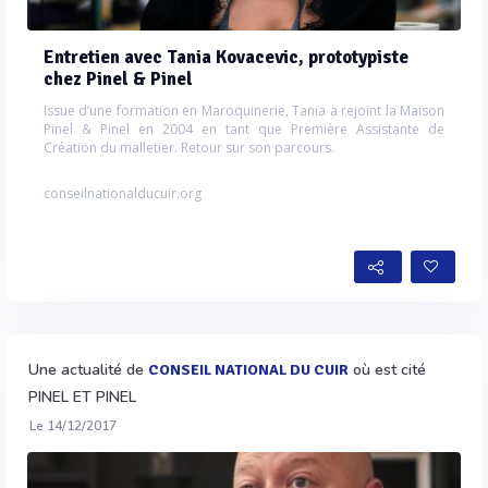
Entretien avec Tania Kovacevic, prototypiste
chez Pinel & Pinel
Issue d’une formation en Maroquinerie, Tania a rejoint la Maison
Pinel & Pinel en 2004 en tant que Première Assistante de
Création du malletier. Retour sur son parcours.
conseilnationalducuir.org
Une actualité de
où est cité
CONSEIL NATIONAL DU CUIR
PINEL ET PINEL
Le 14/12/2017