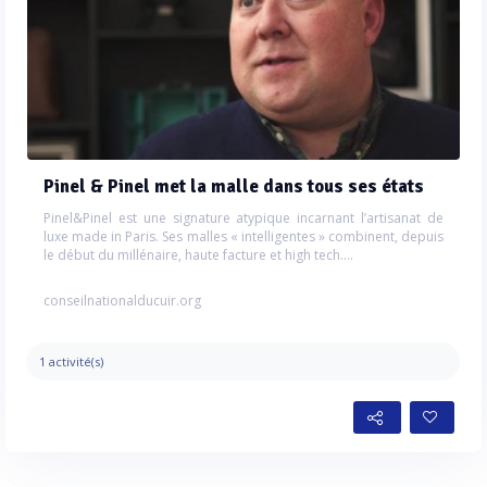
Pinel & Pinel met la malle dans tous ses états
Pinel&Pinel est une signature atypique incarnant l’artisanat de
luxe made in Paris. Ses malles « intelligentes » combinent, depuis
le début du millénaire, haute facture et high tech....
conseilnationalducuir.org
1 activité(s)