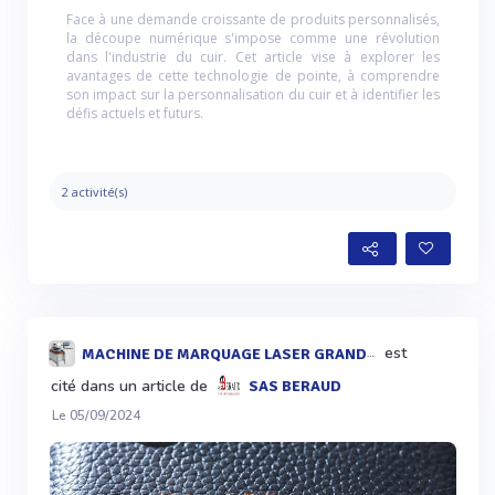
Face à une demande croissante de produits personnalisés,
la découpe numérique s'impose comme une révolution
dans l'industrie du cuir. Cet article vise à explorer les
avantages de cette technologie de pointe, à comprendre
son impact sur la personnalisation du cuir et à identifier les
défis actuels et futurs.
2 activité(s)
est
MACHINE DE MARQUAGE LASER GRANDE LONGUEUR
cité dans un article de
SAS BERAUD
Le 05/09/2024