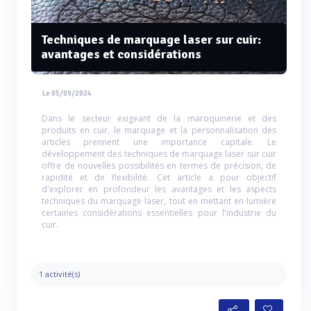
Techniques de marquage laser sur cuir:
avantages et considérations
Le 05/09/2024
Dans le secteur exigeant de la maroquinerie et des
produits en cuir, le marquage et la personnalisation des
articles prennent une importance capitale. Le
développement des techniques de marquage laser sur cuir
offre de nouvelles possibilités en termes de précision, de
rapidité et de flexibilité. Cet article a pour objectif
d'explorer en profondeur les avantages et les aspects
techniques du marquage laser, tout en mettant en lumière
certaines considérations essentielles pour l'industrie du
cuir.
1 activité(s)