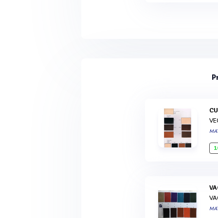
P
C
VE
MA
1
V
VA
MA