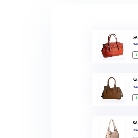
S
BA
1
S
BA
1
S
BA