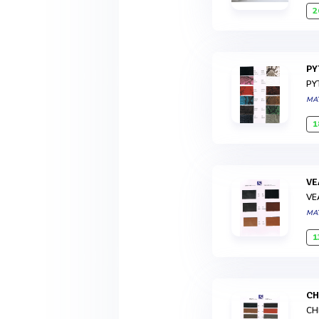
2
P
PY
MA
1
V
VE
MA
1
C
CH