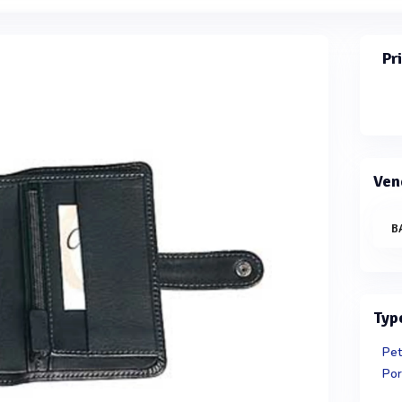
Pr
Ven
B
Typ
Pet
Por