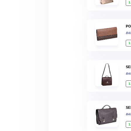
1
P
BA
1
S
BA
1
S
BA
1