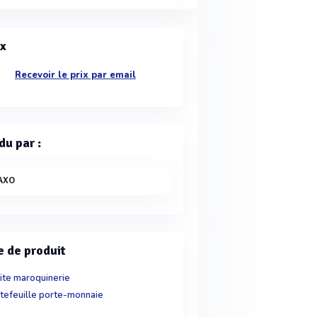
ix
Recevoir le prix par email
du par :
AXO
e de produit
ite maroquinerie
tefeuille porte-monnaie