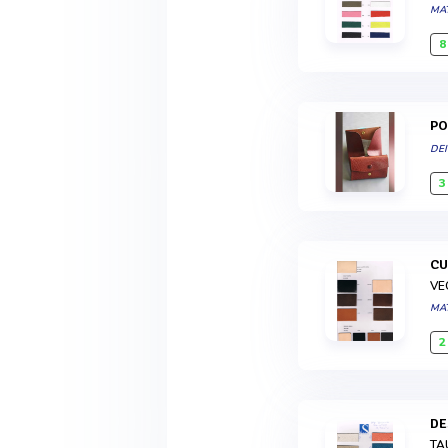
MA
8
P
DEI
3
C
VE
MA
2
D
TA