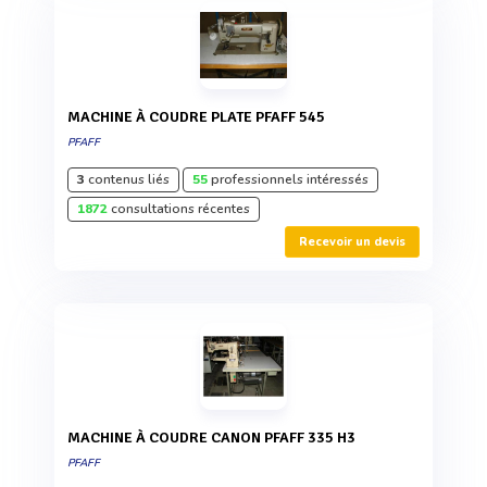
MACHINE À COUDRE PLATE PFAFF 545
PFAFF
3
contenus liés
55
professionnels intéressés
1872
consultations récentes
Recevoir un devis
MACHINE À COUDRE CANON PFAFF 335 H3
PFAFF