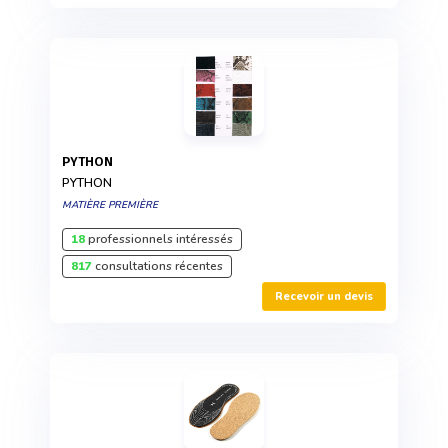
PYTHON
PYTHON
MATIÈRE PREMIÈRE
18
professionnels intéressés
817
consultations récentes
Recevoir un devis