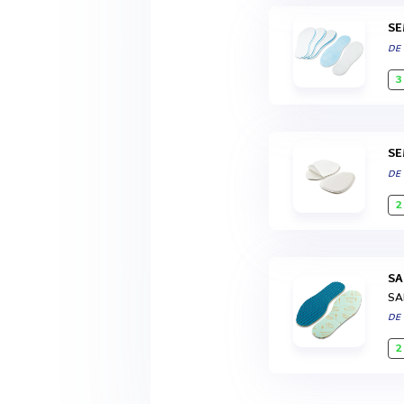
S
DE
3
S
DE
2
S
SA
DE
2