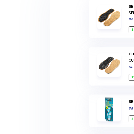
S
SE
DE
1
C
CU
DE
1
S
DE
4