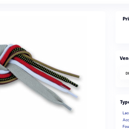
Pr
Ven
D
Typ
Lac
Fou