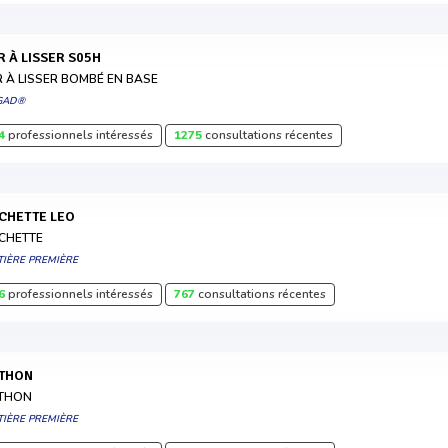
ER À LISSER S05H
R À LISSER BOMBÉ EN BASE
GAD®
4
professionnels intéressés
1275
consultations récentes
ACHETTE LEO
CHETTE
TIÈRE PREMIÈRE
6
professionnels intéressés
767
consultations récentes
YTHON
THON
TIÈRE PREMIÈRE