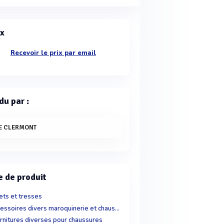
ix
Recevoir le prix par email
du par :
E CLERMONT
e de produit
ets et tresses
Accessoires divers maroquinerie et chaussure
rnitures diverses pour chaussures