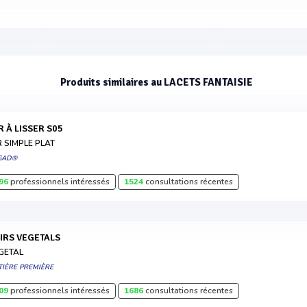
Produits similaires au LACETS FANTAISIE
ER À LISSER S05
R SIMPLE PLAT
GAD®
96
professionnels intéressés
1524
consultations récentes
UIRS VEGETALS
GETAL
TIÈRE PREMIÈRE
09
professionnels intéressés
1686
consultations récentes