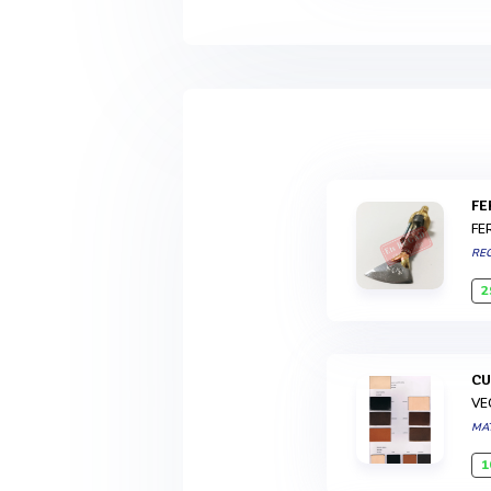
F
FE
RE
2
C
VE
MA
1