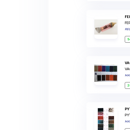
F
FE
RE
5
V
VA
MA
2
P
PY
MA