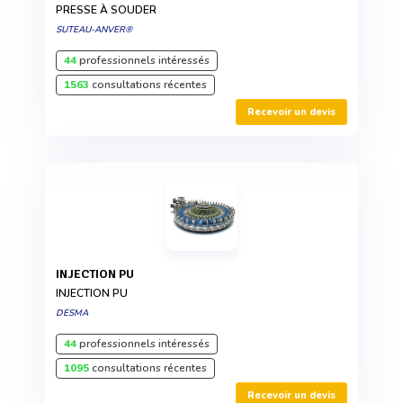
PRESSE À SOUDER
SUTEAU-ANVER®
44
professionnels intéressés
1563
consultations récentes
Recevoir un devis
INJECTION PU
INJECTION PU
DESMA
44
professionnels intéressés
1095
consultations récentes
Recevoir un devis