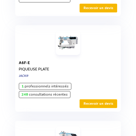
Recevoir un devis
A6F-E
PIQUEUSE PLATE
JACK®
1
professionnels intéressés
248
consultations récentes
Recevoir un devis