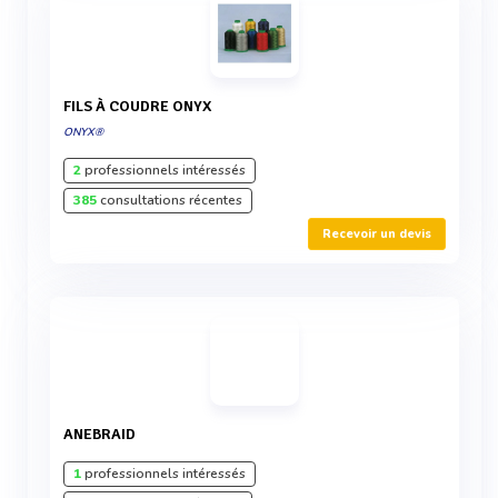
FILS À COUDRE ONYX
ONYX®
2
professionnels intéressés
385
consultations récentes
Recevoir un devis
ANEBRAID
1
professionnels intéressés