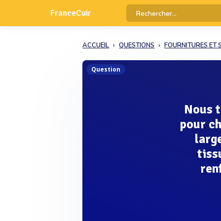
FranceCuir
ACCUEIL
QUESTIONS
FOURNITURES ET 
Question
Nous t
pour ch
larg
tiss
ren