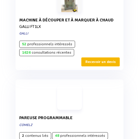
MACHINE À DÉCOUPER ET À MARQUER À CHAUD
GALLI FT1LX
GALLI
52
professionnels intéressés
1626
consultations récentes
Recevoir un devis
PAREUSE PROGRAMMABLE
COMELZ
2
contenus liés
48
professionnels intéressés