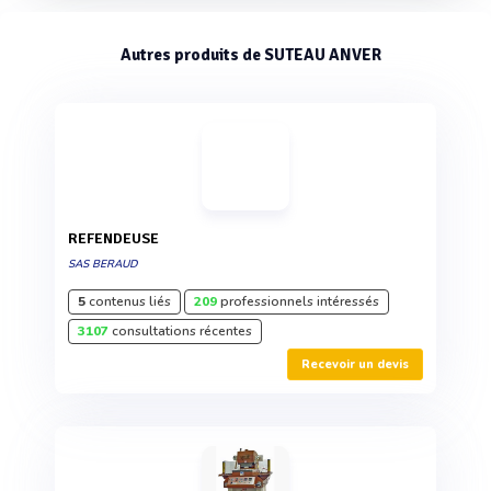
Autres produits de SUTEAU ANVER
REFENDEUSE
SAS BERAUD
5
contenus liés
209
professionnels intéressés
3107
consultations récentes
Recevoir un devis