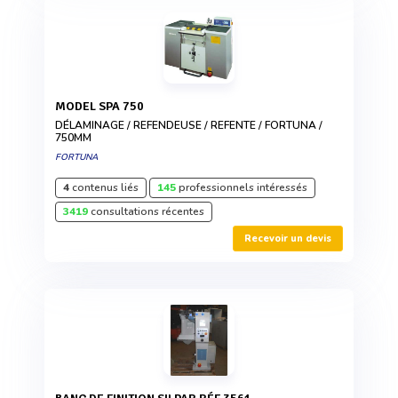
MODEL SPA 750
DÉLAMINAGE / REFENDEUSE / REFENTE / FORTUNA /
750MM
FORTUNA
4
contenus liés
145
professionnels intéressés
3419
consultations récentes
Recevoir un devis