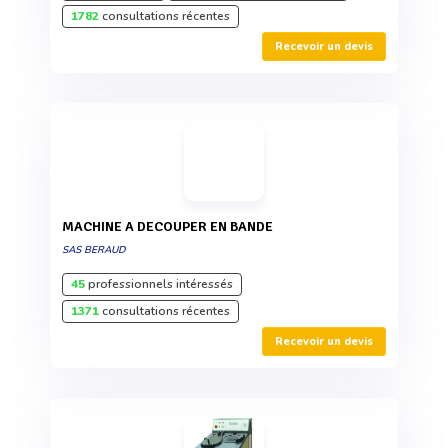
1782
consultations récentes
Recevoir un devis
MACHINE A DECOUPER EN BANDE
SAS BERAUD
45
professionnels intéressés
1371
consultations récentes
Recevoir un devis