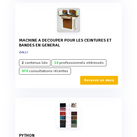
MACHINE A DECOUPER POUR LES CEINTURES ET
BANDES EN GENERAL
GALLI
2
contenus liés
19
professionnels intéressés
976
consultations récentes
Recevoir un devis
PYTHON