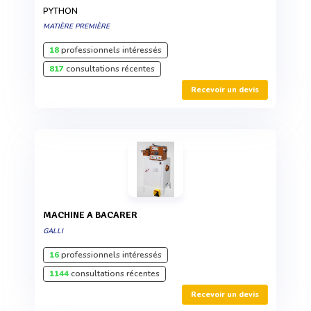
PYTHON
MATIÈRE PREMIÈRE
18
professionnels intéressés
817
consultations récentes
Recevoir un devis
MACHINE A BACARER
GALLI
16
professionnels intéressés
1144
consultations récentes
Recevoir un devis