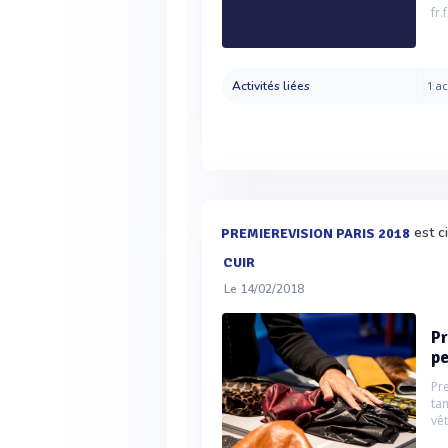
fr
Activités liées
1 ac
est c
PREMIEREVISION PARIS 2018
CUIR
Le 14/02/2018
Pr
pe
Pr
ta
vê