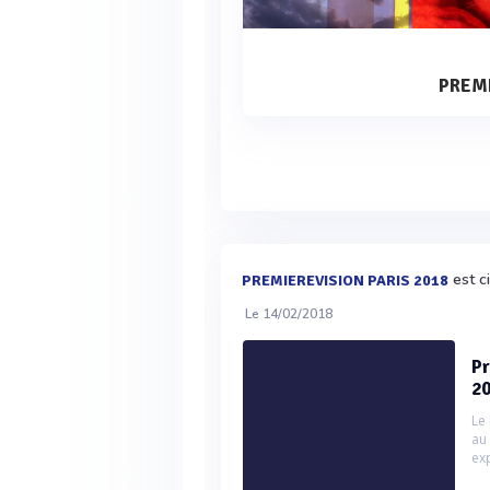
PREMI
est c
PREMIEREVISION PARIS 2018
Le 14/02/2018
Pr
20
Le 
au
ex