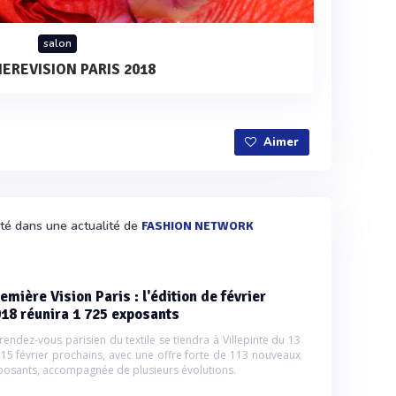
salon
EREVISION PARIS 2018
Aimer
ité dans une actualité de
FASHION NETWORK
emière Vision Paris : l'édition de février
18 réunira 1 725 exposants
rendez-vous parisien du textile se tiendra à Villepinte du 13
 15 février prochains, avec une offre forte de 113 nouveaux
posants, accompagnée de plusieurs évolutions.