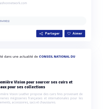
.fashionnetwork.com
tivité(s)
Partager
Aimer
ité dans une actualité de
CONSEIL NATIONAL DU
emière Vision pour sourcer ses cuirs et
aux pour ses collections
emière Vision Leather propose des cuirs finis provenant de
nneries mégisseries françaises et internationales pour les
tements, accessoires, sacs et chaussures.