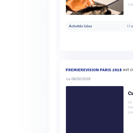
co
Activités liées
11 a
est c
PREMIEREVISION PARIS 2018
Le 06/02/2018
Cu
La
ri
Lea