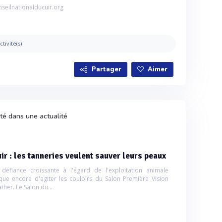
nseilnationalducuir.org
ctivité(s)
Partager
Aimer
ité dans une actualité
ir : les tanneries veulent sauver leurs peaux
 défiance croissante à l'égard de l'exploitation animale
sque encore d'agiter les couloirs du Salon Première Vision
ther. Le Salon du...