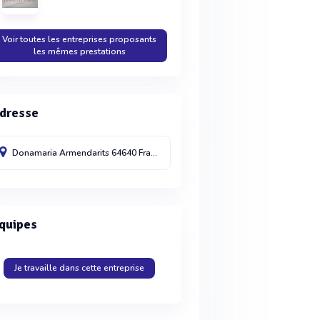
Voir toutes les entreprises proposants
les mêmes prestations
dresse
Donamaria
Armendarits
64640
France
quipes
Je travaille dans cette entreprise