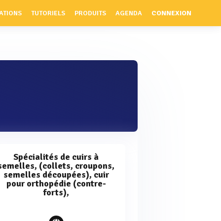
ATIONS
TUTORIELS
PRODUITS
AGENDA
CONNEXION
Spécialités de cuirs à
semelles, (collets, croupons,
semelles découpées), cuir
pour orthopédie (contre-
forts),