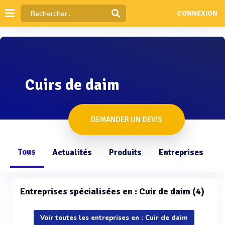
CONNEXION
Cuirs de daim
DEMANDER UN DEVIS
Tous
Actualités
Produits
Entreprises
Q
Entreprises spécialisées en : Cuir de daim (4)
Voir toutes les entreprises en : Cuir de daim