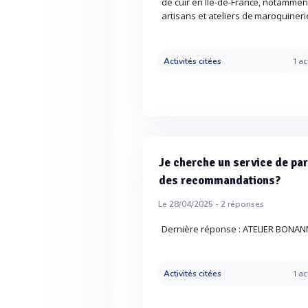
de cuir en Île-de-France, notammen
artisans et ateliers de maroquineri
Activités citées
1 ac
Je cherche un service de par
des recommandations?
Le 28/04/2025 -
2
réponses
Dernière réponse : ATELIER BONANNI,
Activités citées
1 ac