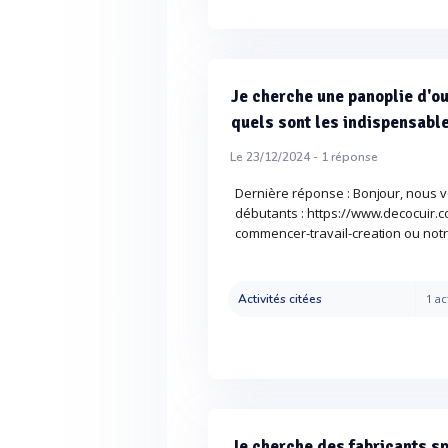
Je cherche une panoplie d'ou
quels sont les indispensabl
Le 23/12/2024 -
1
réponse
Dernière réponse : Bonjour, nous vo
débutants : https://www.decocuir.co
commencer-travail-creation ou notr
Activités citées
1 ac
Je cherche des fabricants sp