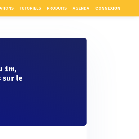
ATIONS
TUTORIELS
PRODUITS
AGENDA
CONNEXION
u 1m,
 sur le