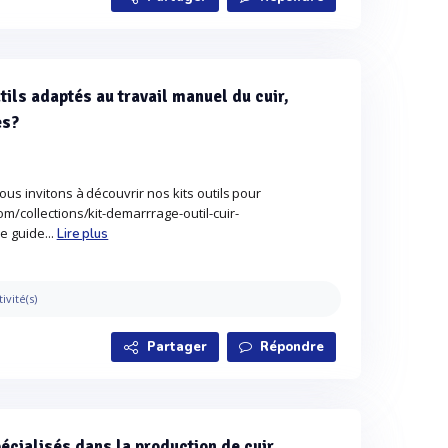
tils adaptés au travail manuel du cuir,
es?
us invitons à découvrir nos kits outils pour
m/collections/kit-demarrrage-outil-cuir-
e guide...
Lire plus
tivité(s)
Partager
Répondre
écialisés dans la production de cuir