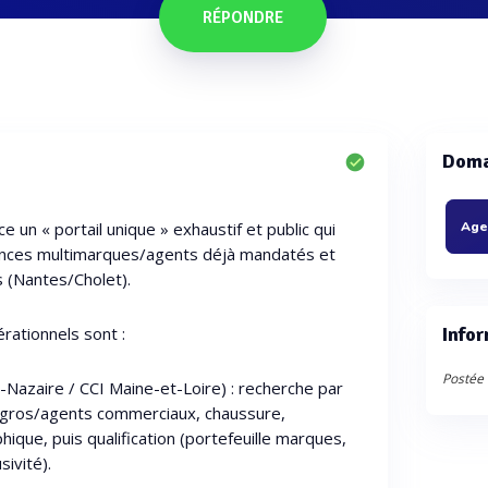
RÉPONDRE
Doma
ce un « portail unique » exhaustif et public qui
gences multimarques/agents déjà mandatés et
s (Nantes/Cholet).
érationnels sont :
Infor
Postée 
-Nazaire / CCI Maine-et-Loire) : recherche par
 gros/agents commerciaux, chaussure,
ique, puis qualification (portefeuille marques,
sivité).