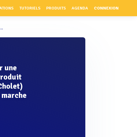
ATIONS
TUTORIELS
PRODUITS
AGENDA
CONNEXION
..
er une
troduit
Cholet)
e marche