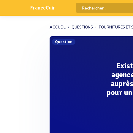
FranceCuir
ACCUEIL
QUESTIONS
FOURNITURES ET 
Question
Exist
agence
auprès
pour un