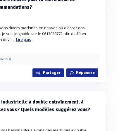
commandations?
avons divers machines en neuves ou d'occasions
Je suis joignable sur le 0613020772 afin d'affiner
 devis...
Lire plus
tivité(s)
Partager
Répondre
 industrielle à double entraînement, à
posez vous? Quels modèles suggérez vous?
t vos besoins Nous avons des machines a double