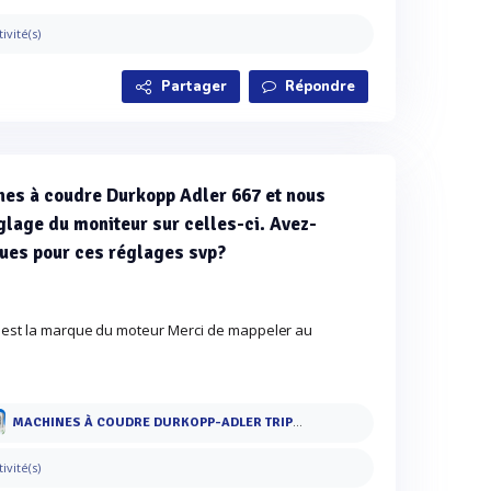
tivité(s)
Partager
Répondre
nes à coudre Durkopp Adler 667 et nous
glage du moniteur sur celles-ci. Avez-
ues pour ces réglages svp?
 est la marque du moteur Merci de mappeler au
MACHINES À COUDRE DURKOPP-ADLER TRIPLE ENTRAINEMENT série 667
tivité(s)