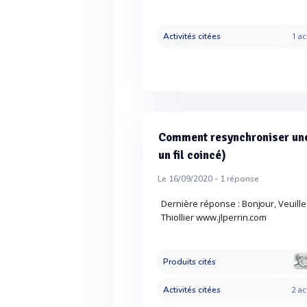
Activités citées
1 ac
Comment resynchroniser une 
un fil coincé)
Le 16/09/2020 -
1
réponse
Dernière réponse : Bonjour, Veuille
Thiollier www.jlperrin.com
Produits cités
Activités citées
2 ac