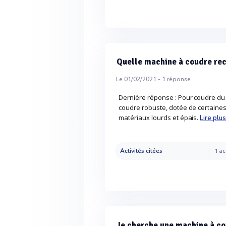
Quelle machine à coudre re
Le 01/02/2021 -
1
réponse
Dernière réponse : Pour coudre du cu
coudre robuste, dotée de certaines
matériaux lourds et épais.
Lire plus
Activités citées
1 ac
Je cherche une machine à co