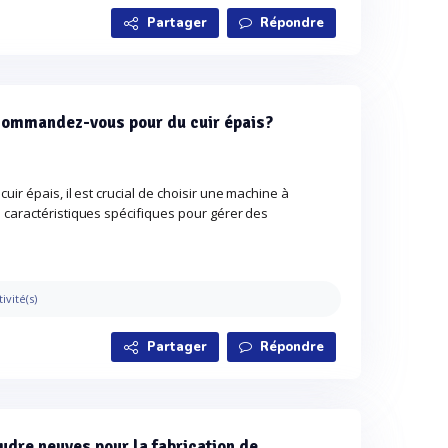
Partager
Répondre
commandez-vous pour du cuir épais?
ir épais, il est crucial de choisir une machine à
 caractéristiques spécifiques pour gérer des
tivité(s)
Partager
Répondre
udre neuves pour la fabrication de