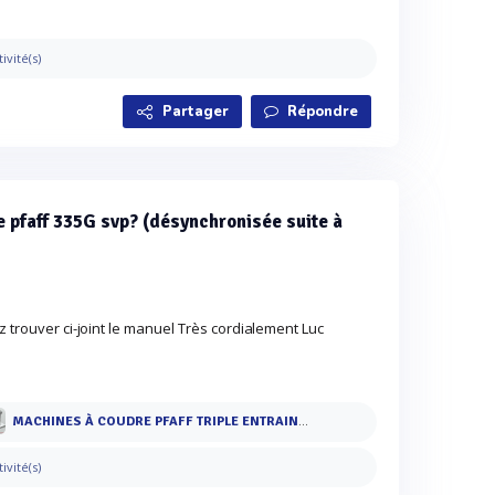
tivité(s)
Partager
Répondre
pfaff 335G svp? (désynchronisée suite à
z trouver ci-joint le manuel Très cordialement Luc
MACHINES À COUDRE PFAFF TRIPLE ENTRAINEMENT SÉRIE 335
tivité(s)