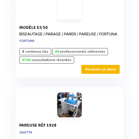
MODÈLE ES 50
BISEAUTAGE / PARAGE / PARER / PAREUSE / FORTUNA
FORTUNA
3
contenus liés
96
professionnels intéressés
3760
consultations récentes
Recevoir un devis
PAREUSE RÉF 1928
SAGITTA