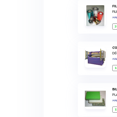
F
FI
HA
2
C
DÉ
HA
1
B
PL
HA
1