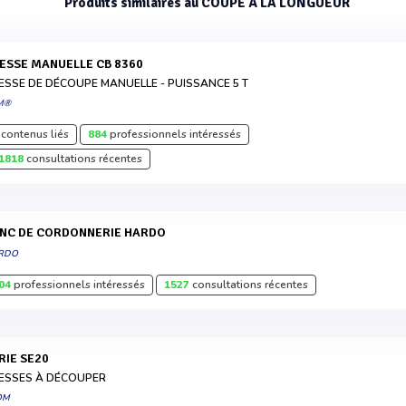
Produits similaires au COUPE À LA LONGUEUR
RESSE MANUELLE CB 8360
ESSE DE DÉCOUPE MANUELLE - PUISSANCE 5 T
M®
contenus liés
884
professionnels intéressés
1818
consultations récentes
ANC DE CORDONNERIE HARDO
RDO
04
professionnels intéressés
1527
consultations récentes
ERIE SE20
ESSES À DÉCOUPER
OM