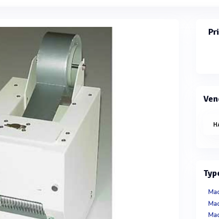
Pr
Ven
H
Typ
Mac
Mac
Mac