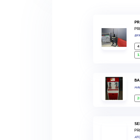
P
PR
BF
4
1
B
HA
2
S
PR
AT