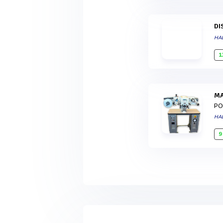
D
HA
1
PO
HA
9