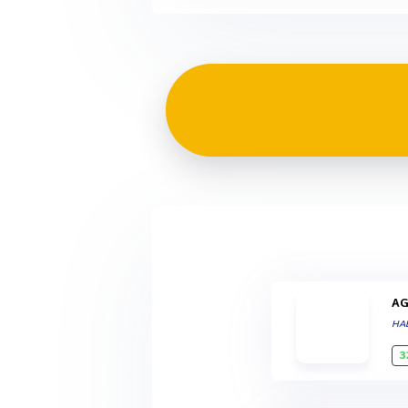
A
HA
3