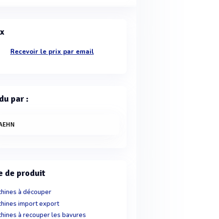
ix
Recevoir le prix par email
du par :
AEHN
e de produit
hines à découper
hines import export
hines à recouper les bavures