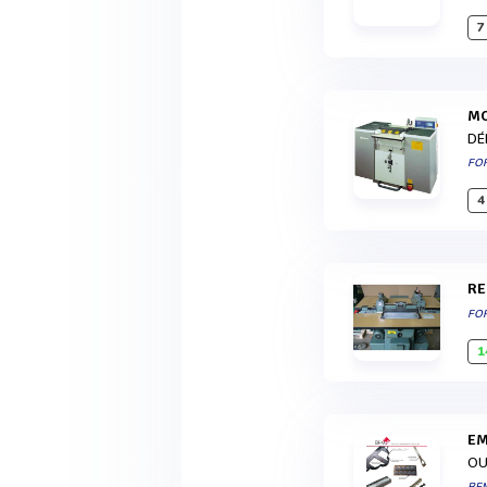
7
DÉ
FO
4
R
FO
1
E
OU