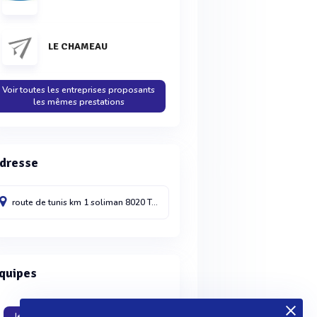
LE CHAMEAU
Voir toutes les entreprises proposants
les mêmes prestations
dresse
route de tunis km 1
soliman
8020
Tunisie
quipes
Je travaille dans cette entreprise