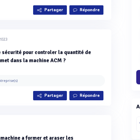
Partager
Répondre
/2023
 sécurité pour controler la quantité de
n met dans la machine ACM ?
treprise(s)
Partager
Répondre
A
e machine a former et araser les