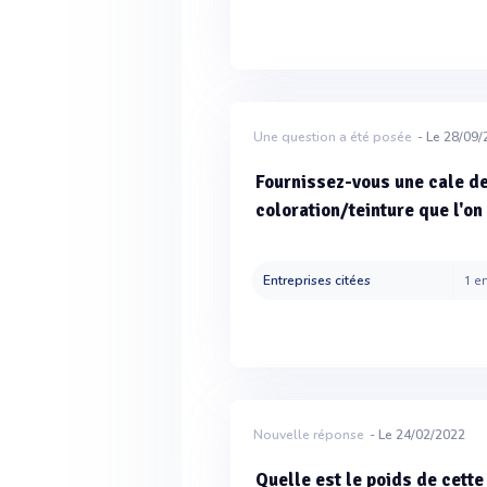
Une question a été posée
- Le 28/09
Fournissez-vous une cale de
coloration/teinture que l'o
Entreprises citées
1 en
Nouvelle réponse
- Le 24/02/2022
Quelle est le poids de cett