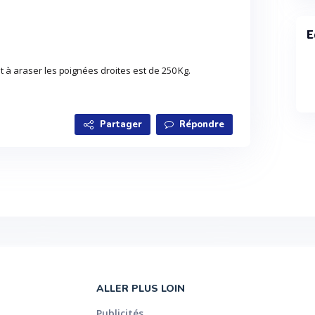
E
t à araser les poignées droites est de 250 Kg.
Partager
Répondre
ALLER PLUS LOIN
Publicités