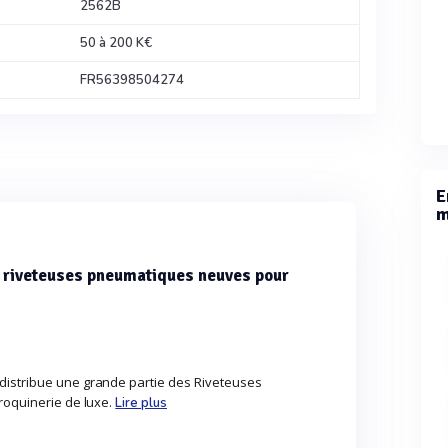
2562B
50 à 200 K€
FR56398504274
E
m
s riveteuses pneumatiques neuves pour
distribue une grande partie des Riveteuses
aroquinerie de luxe.
Lire plus