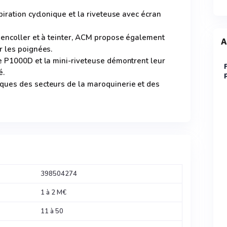
piration cyclonique et la riveteuse avec écran
 encoller et à teinter, ACM propose également
A
r les poignées.
e P1000D et la mini-riveteuse démontrent leur
é.
ues des secteurs de la maroquinerie et des
398504274
1 à 2 M€
11 à 50