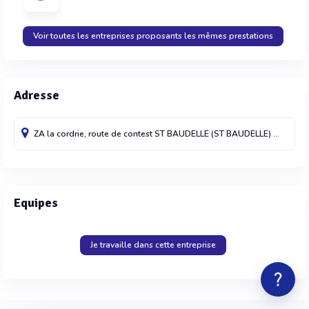
Voir toutes les entreprises proposants les mêmes prestations
Adresse
ZA la cordrie, route de contest
ST BAUDELLE (ST BAUDELLE)
53100
Fr
Equipes
Je travaille dans cette entreprise