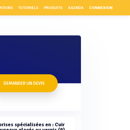
ATIONS
TUTORIELS
PRODUITS
AGENDA
CONNEXION
DEMANDER UN DEVIS
rises spécialisées en : Cuir
evreaux glacés ou vernis (9)