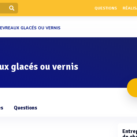
QUESTIONS
RÉALIS
HEVREAUX GLACÉS OU VERNIS
ux glacés ou vernis
es
Questions
Entrep
de ch