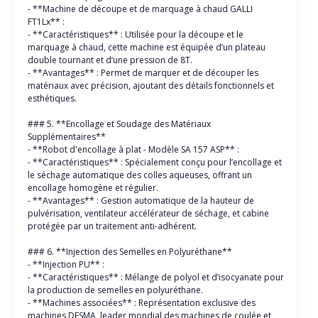
- **Machine de découpe et de marquage à chaud GALLI
FT1Lx** :
- **Caractéristiques** : Utilisée pour la découpe et le
marquage à chaud, cette machine est équipée d’un plateau
double tournant et d’une pression de 8T.
- **Avantages** : Permet de marquer et de découper les
matériaux avec précision, ajoutant des détails fonctionnels et
esthétiques.
### 5. **Encollage et Soudage des Matériaux
Supplémentaires**
- **Robot d'encollage à plat - Modèle SA 157 ASP** :
- **Caractéristiques** : Spécialement conçu pour l’encollage et
le séchage automatique des colles aqueuses, offrant un
encollage homogène et régulier.
- **Avantages** : Gestion automatique de la hauteur de
pulvérisation, ventilateur accélérateur de séchage, et cabine
protégée par un traitement anti-adhérent.
### 6. **Injection des Semelles en Polyuréthane**
- **Injection PU** :
- **Caractéristiques** : Mélange de polyol et d’isocyanate pour
la production de semelles en polyuréthane.
- **Machines associées** : Représentation exclusive des
machines DESMA, leader mondial des machines de coulée et