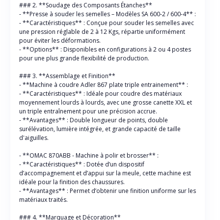
### 2. **Soudage des Composants Étanches**
- **Presse à souder les semelles – Modèles SA 600-2 / 600-4** :
- **Caractéristiques** : Conçue pour souder les semelles avec
une pression réglable de 2 à 12 Kgs, répartie uniformément
pour éviter les déformations.
- **Options** : Disponibles en configurations à 2 ou 4 postes
pour une plus grande flexibilité de production.
### 3. **Assemblage et Finition**
- **Machine à coudre Adler 867 plate triple entrainement** :
- **Caractéristiques** : Idéale pour coudre des matériaux
moyennement lourds à lourds, avec une grosse canette XXL et
un triple entraînement pour une précision accrue.
- **Avantages** : Double longueur de points, double
surélévation, lumière intégrée, et grande capacité de taille
d'aiguilles.
- **OMAC 870ABB - Machine à polir et brosser** :
- **Caractéristiques** : Dotée d’un dispositif
d’accompagnement et d’appui sur la meule, cette machine est
idéale pour la finition des chaussures.
- **Avantages** : Permet d’obtenir une finition uniforme sur les
matériaux traités.
### 4. **Marquage et Décoration**