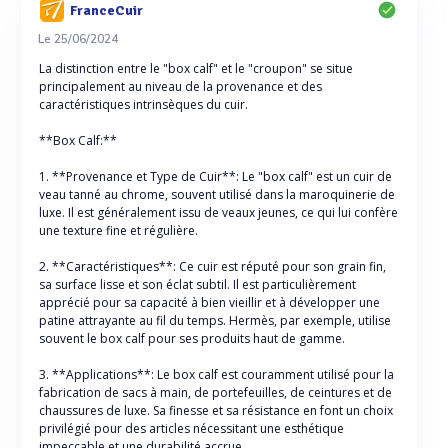
FranceCuir
Le 25/06/2024
La distinction entre le "box calf" et le "croupon" se situe
principalement au niveau de la provenance et des
caractéristiques intrinsèques du cuir.
**Box Calf:**
1. **Provenance et Type de Cuir**: Le "box calf" est un cuir de
veau tanné au chrome, souvent utilisé dans la maroquinerie de
luxe. Il est généralement issu de veaux jeunes, ce qui lui confère
une texture fine et régulière.
2. **Caractéristiques**: Ce cuir est réputé pour son grain fin,
sa surface lisse et son éclat subtil. Il est particulièrement
apprécié pour sa capacité à bien vieillir et à développer une
patine attrayante au fil du temps. Hermès, par exemple, utilise
souvent le box calf pour ses produits haut de gamme.
3. **Applications**: Le box calf est couramment utilisé pour la
fabrication de sacs à main, de portefeuilles, de ceintures et de
chaussures de luxe. Sa finesse et sa résistance en font un choix
privilégié pour des articles nécessitant une esthétique
impeccable et une durabilité accrue.